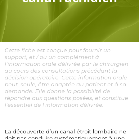
Cette fiche est conçue pour fournir un
support, et / ou un complément à
l’information orale délivrée par le chirurgien
au cours des consultations précédant la
décision opératoire. Cette information orale
peut, seule, être adaptée au patient et à sa
demande. Elle donne la possibilité de
répondre aux questions posées, et constitue
l’essentiel de l’information délivrée.
La découverte d’un canal étroit lombaire ne
doit pas conduire systématiquement à une